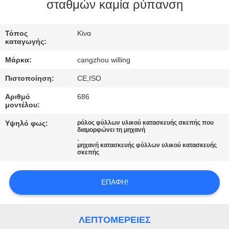
σταθμών καμία ρύπανση
ΈΛΕΓΧΟΣ
Τόπος
Κίνα
ΠΟΙΌΤΗΤΑΣ
καταγωγής:
Μάρκα:
cangzhou willing
SITEMAP
Πιστοποίηση:
CE,ISO
Αριθμό
686
ΠΟΛΙΤΙΚΉ
μοντέλου:
ΑΠΟΡΡΉΤΟΥ
Υψηλό φως:
ρόλος φύλλων υλικού κατασκευής σκεπής που
διαμορφώνει τη μηχανή
,
μηχανή κατασκευής φύλλων υλικού κατασκευής
σκεπής
ΕΠΑΦΉ!
ΛΕΠΤΟΜΈΡΕΙΕΣ