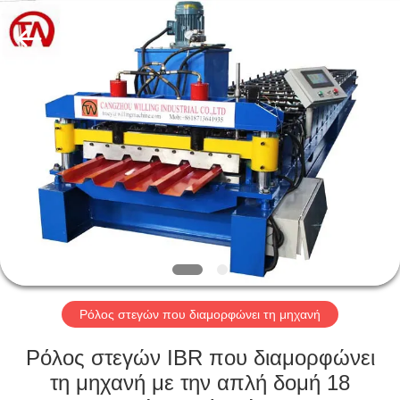
2026
Cangzhou
Famous
International
Trading
Co.,
Ltd.
All
ΣΠΊΤΙ
Rights
Reserved.
ΠΡΟΪΌΝΤΑ
ΣΧΕΤΙΚΆ
ΜΕ
ΕΜΆΣ
ΕΠΙΣΚΈΨΕΙΣ
Ρόλος στεγών που διαμορφώνει τη μηχανή
ΣΤΟ
Ρόλος στεγών IBR που διαμορφώνει
ΕΡΓΟΣΤΆΣΙΟ
τη μηχανή με την απλή δομή 18