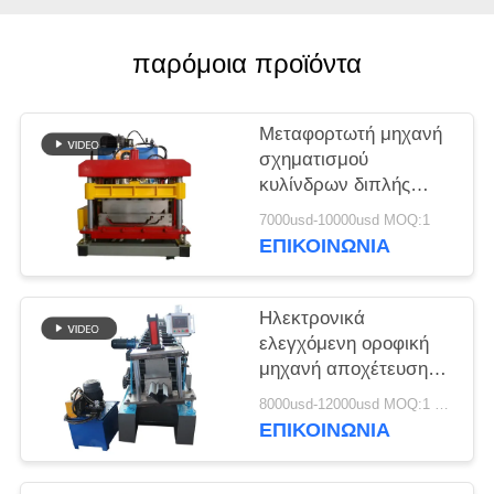
παρόμοια προϊόντα
Μεταφορτωτή μηχανή
σχηματισμού
κυλίνδρων διπλής
κλειδαριάς με στέρεο
7000usd-10000usd MOQ:1
πλέγμα οροφής με
ΕΠΙΚΟΙΝΩΝΙΑ
σύστημα ελέγχου PLC
Delta και δομή τοίχου
Ηλεκτρονικά
ελεγχόμενη οροφική
μηχανή αποχέτευσης
βροχής συλλογή
8000usd-12000usd MOQ:1 Σετ
αποχέτευσης
ΕΠΙΚΟΙΝΩΝΙΑ
κατασκευής μηχανής
για προσαρμοσμένη