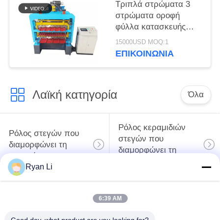
Τριπλά στρώματα 3
στρώματα οροφή
φύλλα κατασκευής
μηχανή με 18
15000USD MOQ:1
σταθμούς
ΕΠΙΚΟΙΝΩΝΙΑ
Λαϊκή κατηγορία
Όλα
Ρόλος κεραμιδιών
Ρόλος στεγών που
στεγών που
διαμορφώνει τη
διαμορφώνει τη
μηχανή
μηχανή
Ryan Li
Μηχανή
Μηχανή σχηματισμού
6:39 AM
διαμόρφωσης ρολού
κυλίνδρων με πόρτες
κάτω σωλήνων
κλείστρων