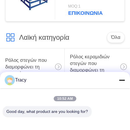
καθηκόντων πιάτο
MOQ:1
επιφάνειας ακρίβειας 6
ΕΠΙΚΟΙΝΩΝΙΑ
FT
Λαϊκή κατηγορία
Όλα
Ρόλος κεραμιδιών
Ρόλος στεγών που
στεγών που
διαμορφώνει τη
διαμορφώνει τη
μηχανή
μηχανή
Tracy
Μηχανή
Μηχανή σχηματισμού
10:52 AM
διαμόρφωσης ρολού
κυλίνδρων με πόρτες
κάτω σωλήνων
κλείστρων
Good day, what product are you looking for?
Μηχανή
περικοπή στο μήκος