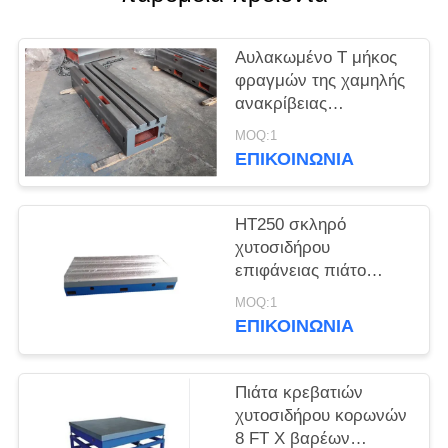
Αυλακωμένο Τ μήκος
φραγμών της χαμηλής
ανακρίβειας
αντίστασης λείανσης
MOQ:1
λάθους καλής
ΕΠΙΚΟΙΝΩΝΙΑ
HT250 σκληρό
χυτοσιδήρου
επιφάνειας πιάτο
επιφάνειας ακρίβειας
MOQ:1
πιάτων βαρέων
ΕΠΙΚΟΙΝΩΝΙΑ
καθηκόντων
Πιάτα κρεβατιών
χυτοσιδήρου κορωνών
8 FT Χ βαρέων