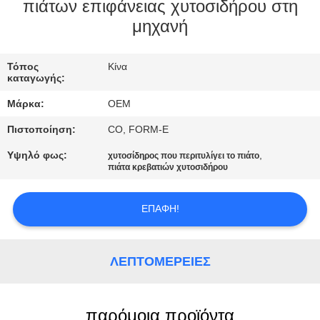
πιάτων επιφάνειας χυτοσιδήρου στη
μηχανή
ΈΛΕΓΧΟΣ
ΠΟΙΌΤΗΤΑΣ
Τόπος
Κίνα
καταγωγής:
SITEMAP
Μάρκα:
OEM
Πιστοποίηση:
CO, FORM-E
ΠΟΛΙΤΙΚΉ
Υψηλό φως:
,
χυτοσίδηρος που περιτυλίγει το πιάτο
ΑΠΟΡΡΉΤΟΥ
πιάτα κρεβατιών χυτοσιδήρου
ΕΠΑΦΉ!
ΛΕΠΤΟΜΈΡΕΙΕΣ
παρόμοια προϊόντα