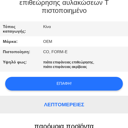
επιθεώρησης αυλακώσεων Τ
πιστοποιημένο
ΈΛΕΓΧΟΣ
ΠΟΙΌΤΗΤΑΣ
Τόπος
Κίνα
καταγωγής:
SITEMAP
Μάρκα:
OEM
Πιστοποίηση:
CO, FORM-E
ΠΟΛΙΤΙΚΉ
Υψηλό φως:
,
πιάτα επιφάνειας επιθεώρησης
ΑΠΟΡΡΉΤΟΥ
πιάτο επιφάνειας ακρίβειας
ΕΠΑΦΉ!
ΛΕΠΤΟΜΈΡΕΙΕΣ
παρόμοια προϊόντα