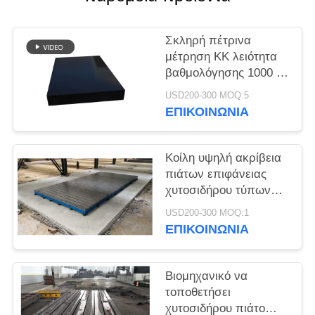
Σκληρή πέτρινα
μέτρηση ΚΚ λειότητα
βαθμολόγησης 1000 X
2000 πιάτων
USD200-300 MOQ:5
επιφάνειας
ΕΠΙΚΟΙΝΩΝΙΑ
Κοίλη υψηλή ακρίβεια
πιάτων επιφάνειας
χυτοσιδήρου τύπων
που χαρακτηρίζει την
USD200-300 MOQ:1
έξω
ΕΠΙΚΟΙΝΩΝΙΑ
επαναλαμβανόμενη
χρήση
Βιομηχανικό να
τοποθετήσει
χυτοσιδήρου πιάτο