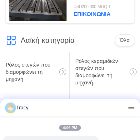
επαναλαμβανόμενο
USD200-300 MOQ:1
χρησιμοποιήσιμη
ΕΠΙΚΟΙΝΩΝΙΑ
μακριά ζωή
υπηρεσιών
Λαϊκή κατηγορία
Όλα
Ρόλος κεραμιδιών
Ρόλος στεγών που
στεγών που
διαμορφώνει τη
διαμορφώνει τη
μηχανή
μηχανή
Μηχανή
Μηχανή σχηματισμού
Tracy
διαμόρφωσης ρολού
κυλίνδρων με πόρτες
κάτω σωλήνων
κλείστρων
4:06 PM
Μηχανή
περικοπή στο μήκος