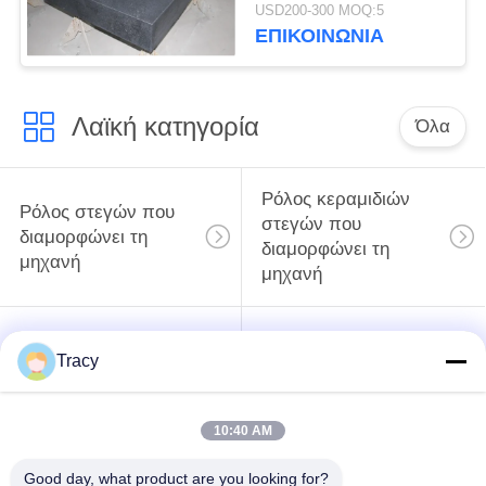
πιάτων επιφάνειας
USD200-300 MOQ:5
γρανίτη
ΕΠΙΚΟΙΝΩΝΙΑ
Λαϊκή κατηγορία
Όλα
Ρόλος κεραμιδιών
Ρόλος στεγών που
στεγών που
διαμορφώνει τη
διαμορφώνει τη
μηχανή
μηχανή
Μηχανή
Μηχανή σχηματισμού
Tracy
διαμόρφωσης ρολού
κυλίνδρων με πόρτες
κάτω σωλήνων
κλείστρων
10:40 AM
Μηχανή
περικοπή στο μήκος
σχηματισμού
και τη σχισμή της
Good day, what product are you looking for?