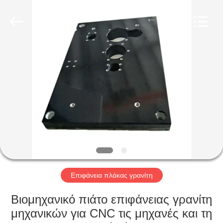
2026
Cangzhou
Famous
International
Trading
Co.,
Ltd.
All
ΣΠΊΤΙ
Rights
Reserved.
ΠΡΟΪΌΝΤΑ
ΣΧΕΤΙΚΆ
ΜΕ
ΕΜΆΣ
ΕΠΙΣΚΈΨΕΙΣ
Επιφάνεια πλάκας γρανίτη
ΣΤΟ
Βιομηχανικό πιάτο επιφάνειας γρανίτη
ΕΡΓΟΣΤΆΣΙΟ
μηχανικών για CNC τις μηχανές και τη