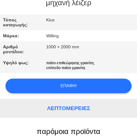
μηχανή λέιζερ
ΈΛΕΓΧΟΣ
Τόπος
Κίνα
ΠΟΙΌΤΗΤΑΣ
καταγωγής:
Μάρκα:
Willing
SITEMAP
Αριθμό
1000 × 2000 mm
μοντέλου:
ΠΟΛΙΤΙΚΉ
Υψηλό φως:
,
πιάτο επιθεώρησης γρανίτη
επίπεδο πιάτο γρανίτη
ΑΠΟΡΡΉΤΟΥ
ΕΠΑΦΉ!
ΛΕΠΤΟΜΈΡΕΙΕΣ
παρόμοια προϊόντα