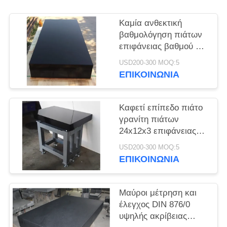
Καμία ανθεκτική
βαθμολόγηση πιάτων
επιφάνειας βαθμού Β
πιάτων επιφάνειας
USD200-300 MOQ:5
γρανίτη προεξοχών
ΕΠΙΚΟΙΝΩΝΙΑ
Καφετί επίπεδο πιάτο
γρανίτη πιάτων
24x12x3 επιφάνειας
επιθεώρησης γρανίτη
USD200-300 MOQ:5
Sharpe»
ΕΠΙΚΟΙΝΩΝΙΑ
Μαύροι μέτρηση και
έλεγχος DIN 876/0
υψηλής ακρίβειας