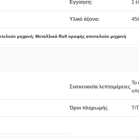
Εγγύηση:
1 έ
Υλικό άξονα:
45
,
οτελούν μηχανή
Μεταλλικά Roll οροφής αποτελούν μηχανή
Το 
Συσκευασία λεπτομέρειες
υπο
Όροι πληρωμής
T/T