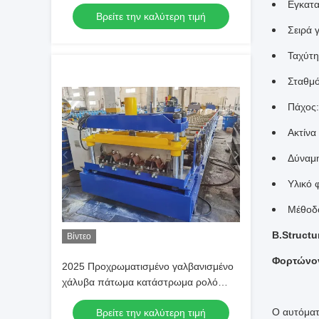
Σχηματισμού Ρολ
Εγκατα
Βρείτε την καλύτερη τιμή
Σειρά 
Ταχύτη
Σταθμό
Πάχος
Ακτίνα
Δύναμ
Υλικό 
Μέθοδο
B.Structu
Βίντεο
Φορτώνον
2025 Προχρωματισμένο γαλβανισμένο
χάλυβα πάτωμα κατάστρωμα ρολό
σχηματισμού μηχανή
Ο αυτόματ
Βρείτε την καλύτερη τιμή