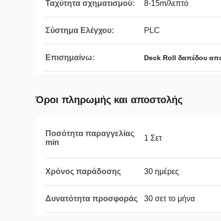
Ταχύτητα σχηματισμού:
8-15m/λεπτό
Σύστημα Ελέγχου:
PLC
Επισημαίνω:
Deck Roll δαπέδου απ
Όροι πληρωμής και αποστολής
Ποσότητα παραγγελίας
1 Σετ
min
Χρόνος παράδοσης
30 ημέρες
Δυνατότητα προσφοράς
30 σετ το μήνα