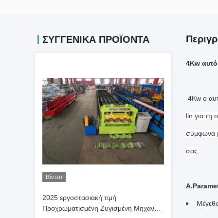
Περιγρ
ΣΥΓΓΕΝΙΚΆ ΠΡΟΪΌΝΤΑ
4Kw αυτό
4Kw ο αυ
lin για τη
σύμφωνα μ
σας.
Βίντεο
A.Parame
2025 εργοστασιακή τιμή
Μέγεθο
Προχρωματισμένη Ζυγισμένη Μηχανή