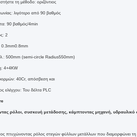
στήστε τη μέθοδο: οριζόντιος
γωνίας: λιγότερο από 90 βαθμός
τα: 90 βαθμός/4min
ς: 2
: 0.3mm0.8mm
 λ.: 500mm (semi-circle Radius550mm)
η: 4+4KW
φορμών: 40Cr, απόσβεση και
ς ελέγχου: Του δέλτα PLC
re
τας ρόλοι, συσκευή μετάδοσης, κάμπτοντας μηχανή, υδραυλικό σ
ος πτυχώνοντας ρόλος στεγών φύλλων μετάλλων που διαμορφώνει τη μη