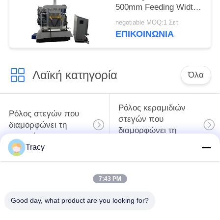
500mm Feeding Width
and 8-15m/min
negotiable MOQ:1 Σετ
Production Capacity for
ΕΠΙΚΟΙΝΩΝΙΑ
Various Growing
Methods
Λαϊκή κατηγορία
Όλα
Ρόλος κεραμιδιών
Ρόλος στεγών που
στεγών που
διαμορφώνει τη
διαμορφώνει τη
μηχανή
μηχανή
Tracy
Μηχανή
Μηχανή σχηματισμού
7:43 PM
διαμόρφωσης ρολού
κυλίνδρων με πόρτες
κάτω σωλήνων
κλείστρων
Good day, what product are you looking for?