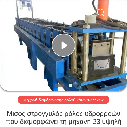
2026
Cangzhou
Famous
International
Trading
Co.,
Ltd.
All
ΣΠΊΤΙ
Rights
Reserved.
ΠΡΟΪΌΝΤΑ
ΣΧΕΤΙΚΆ
ΜΕ
ΕΜΆΣ
ΕΠΙΣΚΈΨΕΙΣ
Μηχανή διαμόρφωσης ρολού κάτω σωλήνων
ΣΤΟ
Μισός στρογγυλός ρόλος υδρορροών
ΕΡΓΟΣΤΆΣΙΟ
που διαμορφώνει τη μηχανή 23 υψηλή