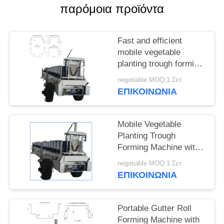
παρόμοια προϊόντα
Fast and efficient
mobile vegetable
planting trough forming
machine for
negotiable MOQ:1 Σετ
greenhouse vegetable
ΕΠΙΚΟΙΝΩΝΙΑ
planting
Mobile Vegetable
Planting Trough
Forming Machine with
Hydraulic Motor 5.5KW
negotiable MOQ:1 Σετ
and 8-15m/min
ΕΠΙΚΟΙΝΩΝΙΑ
Production Capacity for
Greenhouse Vegetable
Cultivation
Portable Gutter Roll
Forming Machine with