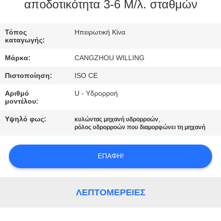
αποδοτικότητα 3-6 Μ/λ. σταθμών
ΈΛΕΓΧΟΣ
Τόπος
Ηπειρωτική Κίνα
ΠΟΙΌΤΗΤΑΣ
καταγωγής:
Μάρκα:
CANGZHOU WILLING
SITEMAP
Πιστοποίηση:
ISO CE
Αριθμό
U - Υδρορροή
ΠΟΛΙΤΙΚΉ
μοντέλου:
ΑΠΟΡΡΉΤΟΥ
Υψηλό φως:
,
κυλώντας μηχανή υδρορροών
ρόλος υδρορροών που διαμορφώνει τη μηχανή
ΕΠΑΦΉ!
ΛΕΠΤΟΜΈΡΕΙΕΣ