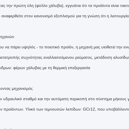
ας την πρώτη ύλη (φύλλο χάλυβα), εγγυάται ότι τα προϊόντα είναι τακτ
αναφερθείτε στον κανονισμό εξοπλισμού για τη γνώση ότι η λειτουργία 
 μηχανών
ου να πάρει υψηλός - το ποιοτικό προϊόν, η μηχανή μας υιοθετεί την 
ετατροπής συχνότητας εναλλασσόμενου ρεύματος, μετάδοση αλυσίδων,
ίνδρων: φέρων χάλυβας με τη θερμική επεξεργασία
ύοντας μηχανισμός
τον υδραυλικό σταθμό και την αυτόματη περικοπή στο σύστημα μήκους 
ν προϊόντων. Υλικό των τεμνουσών λεπίδων: GCr12, που υποβάλλονται