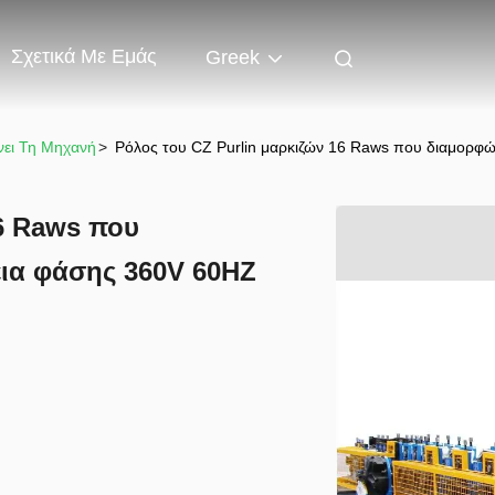
Σχετικά Με Εμάς
Greek
νει Τη Μηχανή
>
Ρόλος του CZ Purlin μαρκιζών 16 Raws που διαμορφώ
16 Raws που
εια φάσης 360V 60HZ