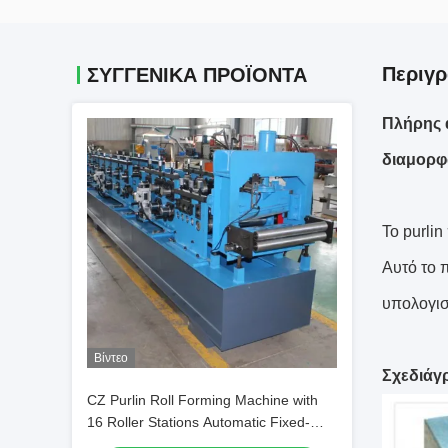
Περιγρ
ΣΥΓΓΕΝΙΚΆ ΠΡΟΪΌΝΤΑ
Πλήρης 
διαμορφ
Το purlin
Αυτό το 
υπολογισ
Βίντεο
Σχεδιάγ
CZ Purlin Roll Forming Machine with
16 Roller Stations Automatic Fixed-
Length Cutting and Hydraulic Station