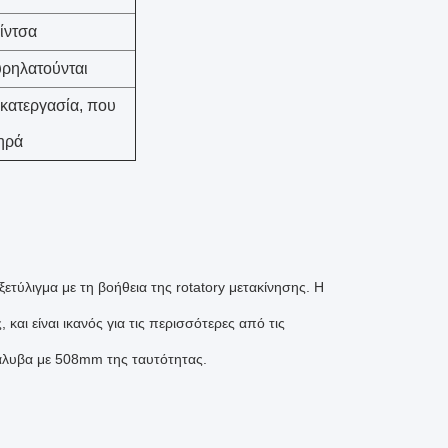
ίντσα
υρηλατούνται
 κατεργασία, που
ηρά
ετύλιγμα με τη βοήθεια της rotatory μετακίνησης. Η
, και είναι ικανός για τις περισσότερες από τις
 χάλυβα με 508mm της ταυτότητας.