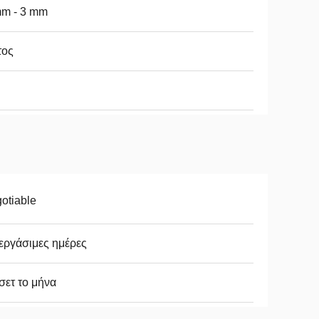
mm - 3 mm
τος
otiable
εργάσιμες ημέρες
σετ το μήνα