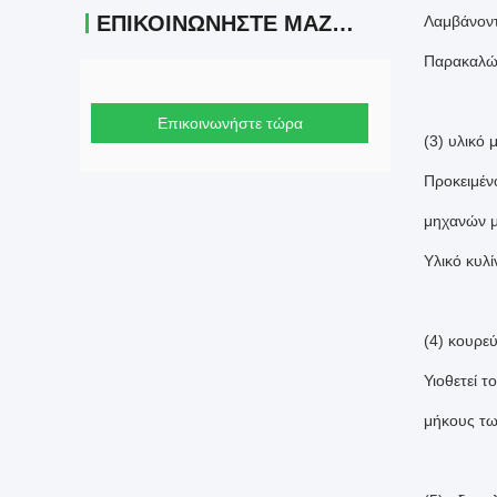
ΕΠΙΚΟΙΝΩΝΉΣΤΕ ΜΑΖΊ ΜΑΣ
Λαμβάνοντ
Παρακαλώ 
Επικοινωνήστε τώρα
(3) υλικό
Προκειμέν
μηχανών μ
Υλικό κυλ
(4) κουρε
Υιοθετεί 
μήκους τω