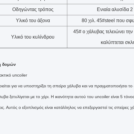
Οδηγώντας τρόπος
Ενιαία αλυσίδα 2 
Υλικό του άξονα
80 χιλ. 45#steel που σφ
45# ο χάλυβας τελειώνει την
Υλικό του κυλίνδρου
καλύπτεται σκλ
ή δομών
ακτικό uncoiler
είται για να υποστηρίξει τη σπείρα χάλυβα και να πραγματοποιήσει το ξ
υβα ξετυλίγεται με το χέρι. Η ικανότητα αυτού του uncoiler είναι 5 τόνος
ις. Αυτός ο εξοπλισμός είναι κατάλληλος να επεξεργαστεί τις σπείρες