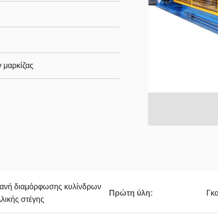
 μαρκίζας
χανή διαμόρφωσης κυλίνδρων
Πρώτη ύλη:
Γκ
λικής στέγης