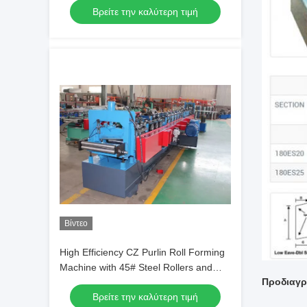
Βρείτε την καλύτερη τιμή
for High Efficiency
Βίντεο
High Efficiency CZ Purlin Roll Forming
Machine with 45# Steel Rollers and
Προδιαγ
High Straightness for Construction
Βρείτε την καλύτερη τιμή