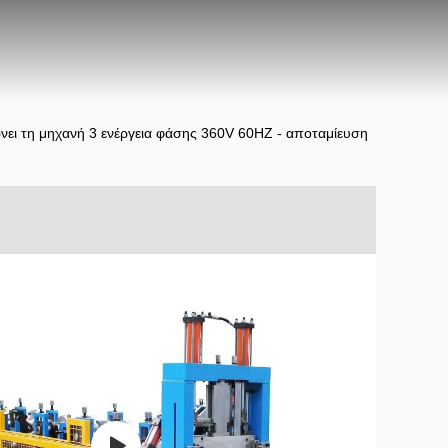
νει τη μηχανή 3 ενέργεια φάσης 360V 60HZ - αποταμίευση