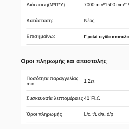
Διάσταση(Μ*Π*Υ):
7000 mm*1500 mm*1
Κατάσταση:
Νέος
Επισημαίνω:
Γ ρολό τεγίδα αποτελ
Όροι πληρωμής και αποστολής
Ποσότητα παραγγελίας
1 Σετ
min
Συσκευασία λεπτομέρειες
40 'FLC
Όροι πληρωμής
L/c, t/t, d/a, d/p