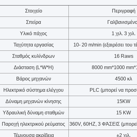
Στοιχείο
Περιγραφή
Σπείρα
Γαλβανισμέν
Υλικό πάχος
1 χιλ. 3 χιλ.
Ταχύτητα εργασίας
10- 20 m/min (εξαιρέσει του 
Σταθμός κυλίνδρων
16 Raws
Διάσταση (L*W*H)
8000 mm*1000 mm*1
Βάρος μηχανών
4500 κλ
Ηλεκτρικό σύστημα ελέγχου
PLC (μπορεί να προσ
Δύναμη μηχανών κίνησης
15KW
Υδραυλική δύναμη σταθμών
15 KW
Παροχή ηλεκτρικού ρεύματος
360V, 60HZ, 3 ΦΆΣΕΙΣ (μπορεί
Τέμνουσα ακρίβεια
±2 χιλ.