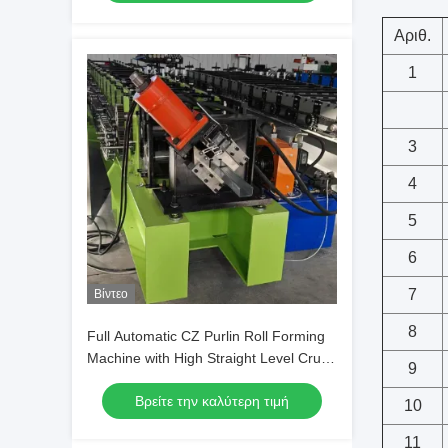
Αριθ.
1
3
4
5
6
7
Βίντεο
8
Full Automatic CZ Purlin Roll Forming
Machine with High Straight Level Crush
9
Resistance and 1.5-3MM Thickness for
Βρείτε την καλύτερη τιμή
Industrial Buildings
10
11