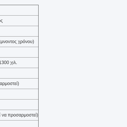
ος
τέμνοντος χρόνου)
300 χιλ.
αρμοστεί)
 να προσαρμοστεί)