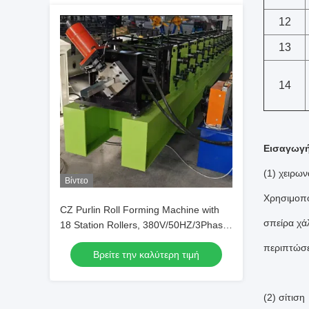
12
13
14
Εισαγωγ
(1) χειρων
Βίντεο
Χρησιμοποι
CZ Purlin Roll Forming Machine with
σπείρα χάλ
18 Station Rollers, 380V/50HZ/3Phase
Voltage and Cr12Mov Cutting Blade for
περιπτώσε
Βρείτε την καλύτερη τιμή
High Efficiency
(2) σίτιση