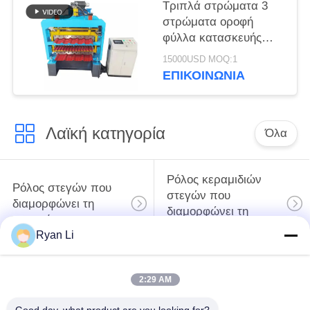
Τριπλά στρώματα 3
στρώματα οροφή
φύλλα κατασκευής
μηχανή με 18
15000USD MOQ:1
σταθμούς
ΕΠΙΚΟΙΝΩΝΙΑ
Λαϊκή κατηγορία
Όλα
Ρόλος κεραμιδιών
Ρόλος στεγών που
στεγών που
διαμορφώνει τη
διαμορφώνει τη
μηχανή
μηχανή
Ryan Li
Μηχανή
Μηχανή σχηματισμού
2:29 AM
διαμόρφωσης ρολού
κυλίνδρων με πόρτες
κάτω σωλήνων
κλείστρων