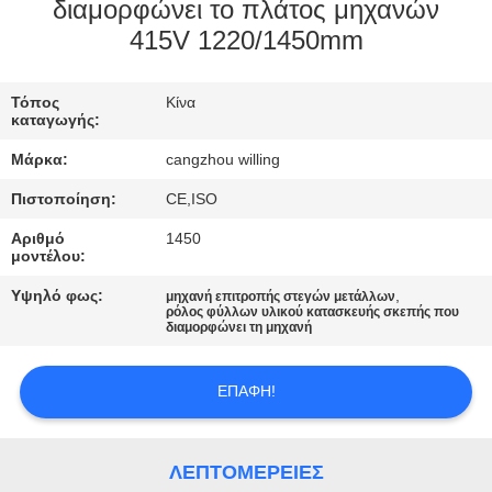
διαμορφώνει το πλάτος μηχανών
415V 1220/1450mm
ΈΛΕΓΧΟΣ
ΠΟΙΌΤΗΤΑΣ
Τόπος
Κίνα
καταγωγής:
SITEMAP
Μάρκα:
cangzhou willing
Πιστοποίηση:
CE,ISO
ΠΟΛΙΤΙΚΉ
Αριθμό
1450
ΑΠΟΡΡΉΤΟΥ
μοντέλου:
Υψηλό φως:
,
μηχανή επιτροπής στεγών μετάλλων
ρόλος φύλλων υλικού κατασκευής σκεπής που
διαμορφώνει τη μηχανή
ΕΠΑΦΉ!
ΛΕΠΤΟΜΈΡΕΙΕΣ