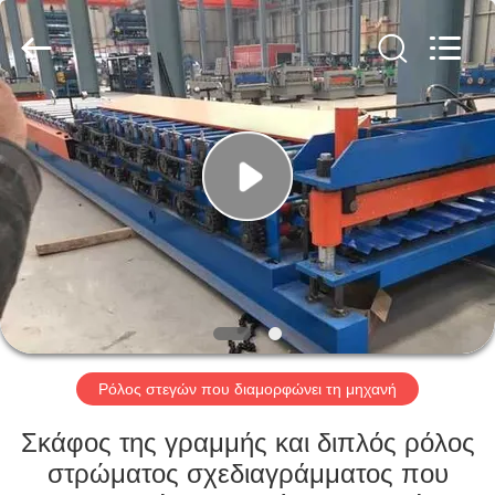
2026
Cangzhou
Famous
International
Trading
Co.,
Ltd.
All
ΣΠΊΤΙ
Rights
Reserved.
ΠΡΟΪΌΝΤΑ
ΣΧΕΤΙΚΆ
ΜΕ
ΕΜΆΣ
ΕΠΙΣΚΈΨΕΙΣ
Ρόλος στεγών που διαμορφώνει τη μηχανή
ΣΤΟ
Σκάφος της γραμμής και διπλός ρόλος
ΕΡΓΟΣΤΆΣΙΟ
στρώματος σχεδιαγράμματος που