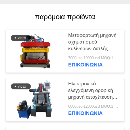
παρόμοια προϊόντα
Μεταφορτωτή μηχανή
σχηματισμού
κυλίνδρων διπλής
κλειδαριάς με στέρεο
7000usd-10000usd MOQ:1
πλέγμα οροφής με
ΕΠΙΚΟΙΝΩΝΙΑ
σύστημα ελέγχου PLC
Delta και δομή τοίχου
Ηλεκτρονικά
ελεγχόμενη οροφική
μηχανή αποχέτευσης
βροχής συλλογή
8000usd-12000usd MOQ:1 Σετ
αποχέτευσης
ΕΠΙΚΟΙΝΩΝΙΑ
κατασκευής μηχανής
για προσαρμοσμένη