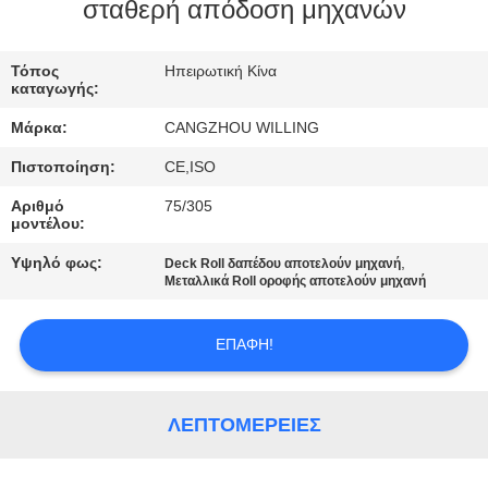
σταθερή απόδοση μηχανών
ΈΛΕΓΧΟΣ
Τόπος
Ηπειρωτική Κίνα
ΠΟΙΌΤΗΤΑΣ
καταγωγής:
Μάρκα:
CANGZHOU WILLING
SITEMAP
Πιστοποίηση:
CE,ISO
Αριθμό
75/305
ΠΟΛΙΤΙΚΉ
μοντέλου:
ΑΠΟΡΡΉΤΟΥ
Υψηλό φως:
,
Deck Roll δαπέδου αποτελούν μηχανή
Μεταλλικά Roll οροφής αποτελούν μηχανή
ΕΠΑΦΉ!
ΛΕΠΤΟΜΈΡΕΙΕΣ