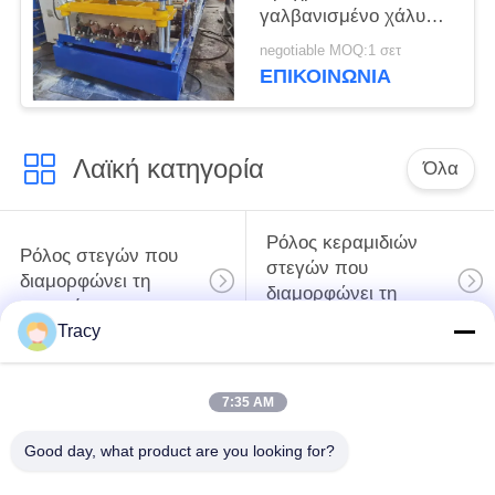
γαλβανισμένο χάλυβα
πάτωμα κατάστρωμα
negotiable MOQ:1 σετ
ρολό σχηματισμού
ΕΠΙΚΟΙΝΩΝΙΑ
μηχανή
Λαϊκή κατηγορία
Όλα
Ρόλος κεραμιδιών
Ρόλος στεγών που
στεγών που
διαμορφώνει τη
διαμορφώνει τη
μηχανή
μηχανή
Tracy
Μηχανή
Μηχανή σχηματισμού
7:35 AM
διαμόρφωσης ρολού
κυλίνδρων με πόρτες
κάτω σωλήνων
κλείστρων
Good day, what product are you looking for?