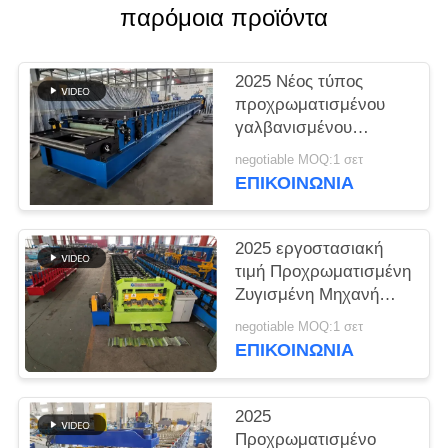
παρόμοια προϊόντα
2025 Νέος τύπος
προχρωματισμένου
γαλβανισμένου
χάλυβα πάτωμα
negotiable MOQ:1 σετ
κατάστρωμα ρολό
ΕΠΙΚΟΙΝΩΝΙΑ
σχηματισμού μηχανή
2025 εργοστασιακή
τιμή Προχρωματισμένη
Ζυγισμένη Μηχανή
Σχηματισμού Ρολ
negotiable MOQ:1 σετ
ΕΠΙΚΟΙΝΩΝΙΑ
2025
Προχρωματισμένο