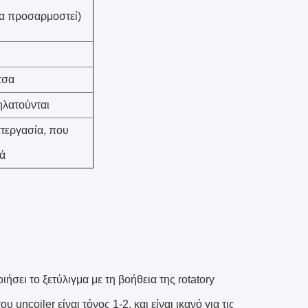
α προσαρμοστεί)
τσα
ηλατούνται
ατεργασία, που
ά
ήσει το ξετύλιγμα με τη βοήθεια της rotatory
 uncoiler είναι τόνος 1-2, και είναι ικανό για τις