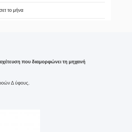
σετ το μήνα
οχέτευση που διαμορφώνει τη μηχανή
ρροών Δ ύφους.