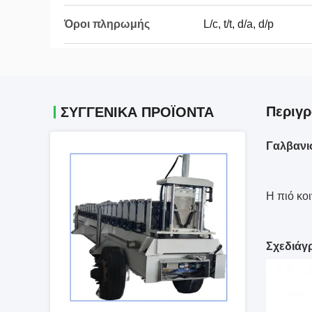
Όροι πληρωμής
L/c, t/t, d/a, d/p
Περιγρ
ΣΥΓΓΕΝΙΚΆ ΠΡΟΪΌΝΤΑ
Γαλβανι
Η πιό κο
Σχεδιάγ