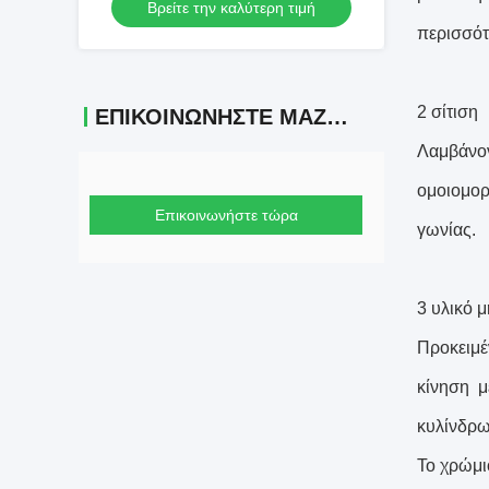
Βρείτε την καλύτερη τιμή
Steel Shaft
περισσότ
2 σίτιση
ΕΠΙΚΟΙΝΩΝΉΣΤΕ ΜΑΖΊ ΜΑΣ
Λαμβάνον
ομοιομορ
Επικοινωνήστε τώρα
γωνίας.
3 υλικό 
Προκειμέ
κίνηση μ
κυλίνδρω
Το χρώμι