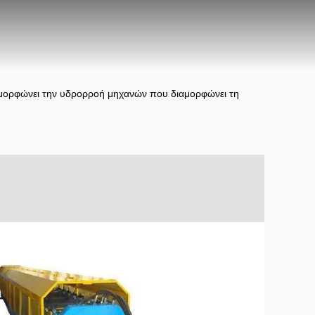
μορφώνει την υδρορροή μηχανών που διαμορφώνει τη