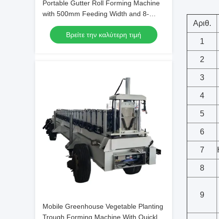
Portable Gutter Roll Forming Machine
with 500mm Feeding Width and 8-
Αριθ.
15m/min Production Capacity for
Βρείτε την καλύτερη τιμή
Various Growing Methods
1
2
3
4
5
6
7
8
9
Mobile Greenhouse Vegetable Planting
Trough Forming Machine With Quickly