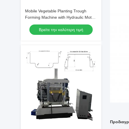
Mobile Vegetable Planting Trough
Forming Machine with Hydraulic Motor
5.5KW and 8-15m/min Production
Βρείτε την καλύτερη τιμή
Capacity for Greenhouse Vegetable
Cultivation
Προδιαγ