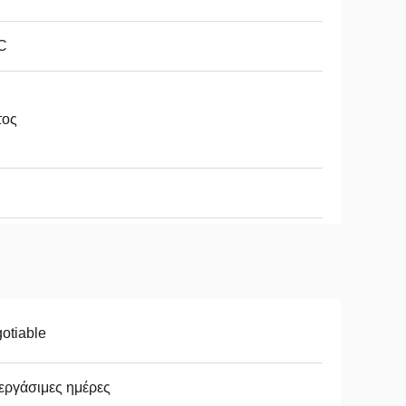
C
τος
otiable
εργάσιμες ημέρες