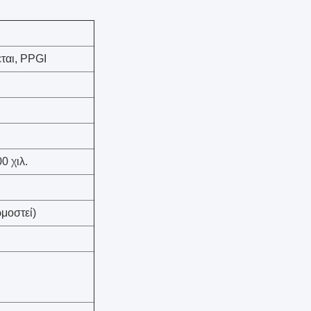
ται, PPGI
 χιλ.
μοστεί)