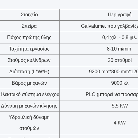
Στοιχείο
Περιγραφή
Σπείρα
Galvalume, που γαλβανίζε
Πάχος πρώτης ύλης
0,4 χιλ. - 0,8 χιλ.
Ταχύτητα εργασίας
8-10 m/min
Σταθμός κυλίνδρων
20 σταθμοί
Διάσταση (L*W*H)
9200 mm*800 mm*1200
Βάρος μηχανών
9000 κλ
Ηλεκτρικό σύστημα ελέγχου
PLC (μπορεί να προσαρ
Δύναμη μηχανών κίνησης
5,5 KW
Υδραυλική δύναμη
4 KW
σταθμών