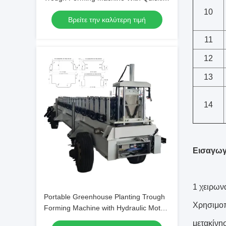
And Efficiently 5.5KW Hydraulic Motor
10
Βρείτε την καλύτερη τιμή
11
12
13
14
Εισαγω
1 χειρωνα
Portable Greenhouse Planting Trough
Χρησιμοπο
Forming Machine with Hydraulic Motor
5.5KW 380V/50Hz/3Phase and 45#
μετακίνησ