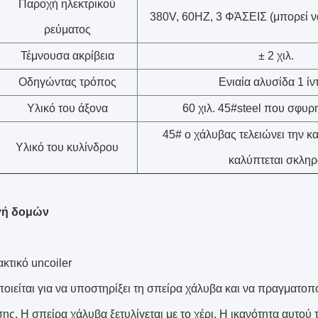
Παροχή ηλεκτρικού
380V, 60HZ, 3 ΦΆΣΕΙΣ (μπορεί ν
ρεύματος
Τέμνουσα ακρίβεια
± 2 χιλ.
Οδηγώντας τρόπος
Ενιαία αλυσίδα 1 ίν
Υλικό του άξονα
60 χιλ. 45#steel που σφυρ
45# ο χάλυβας τελειώνει την κ
Υλικό του κυλίνδρου
καλύπτεται σκληρ
γή δομών
κτικό uncoiler
ιείται για να υποστηρίξει τη σπείρα χάλυβα και να πραγματοποι
ης. Η σπείρα χάλυβα ξετυλίγεται με το χέρι. Η ικανότητα αυτού του