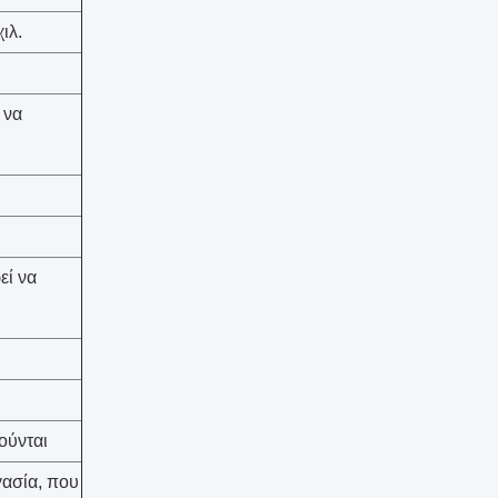
ιλ.
 να
εί να
ούνται
γασία, που