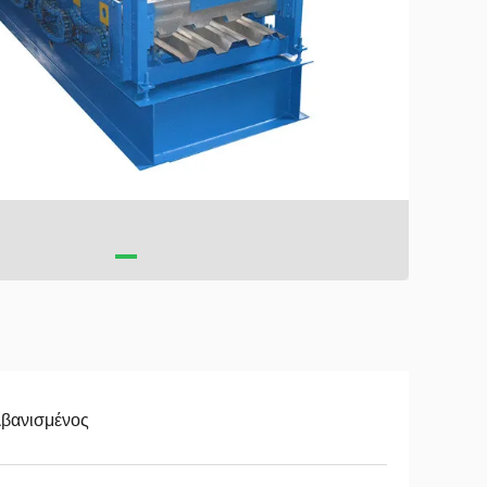
λβανισμένος