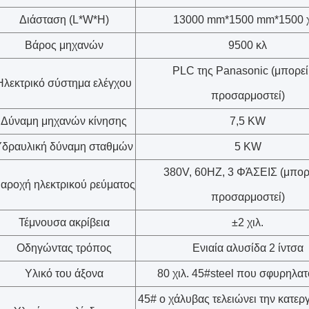
Διάσταση (L*W*H)
13000 mm*1500 mm*1500 χ
Βάρος μηχανών
9500 κλ
PLC της Panasonic (μπορεί
Ηλεκτρικό σύστημα ελέγχου
προσαρμοστεί)
Δύναμη μηχανών κίνησης
7,5 KW
Υδραυλική δύναμη σταθμών
5 KW
380V, 60HZ, 3 ΦΆΣΕΙΣ (μπορ
αροχή ηλεκτρικού ρεύματος
προσαρμοστεί)
Τέμνουσα ακρίβεια
±2 χιλ.
Οδηγώντας τρόπος
Ενιαία αλυσίδα 2 ίντσα
Υλικό του άξονα
80 χιλ. 45#steel που σφυρηλατ
45# ο χάλυβας τελειώνει την κατερ