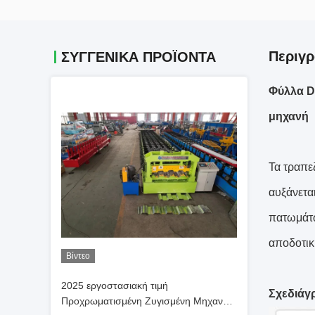
Περιγρ
ΣΥΓΓΕΝΙΚΆ ΠΡΟΪΌΝΤΑ
Φύλλα D
μηχανή
Τα τραπε
αυξάνετα
πατωμάτω
αποδοτικ
Βίντεο
2025 εργοστασιακή τιμή
Σχεδιάγ
Προχρωματισμένη Ζυγισμένη Μηχανή