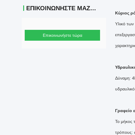
ΕΠΙΚΟΙΝΩΝΉΣΤΕ ΜΑΖΊ ΜΑΣ
Κύριος ρ
Υλικό των
επεξεργασ
Επικοινωνήστε τώρα
χαρακτηρισ
Υδραυλικ
Δύναμη: 4
υδραυλικό
Γραφείο 
Το μήκος 
τρόπους: α