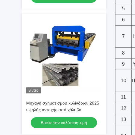
5
6
7
8
9
10
Π
Βίντεο
11
Μηχανή σχηματισμού κυλίνδρων 2025
12
υψηλής αντοχής από χάλυβα
13
Βρείτε την καλύτερη τιμή