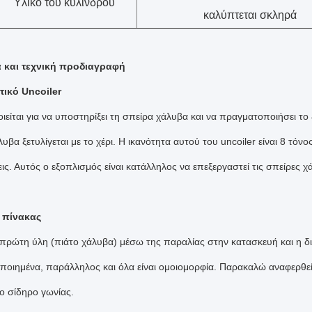
Υλικό του κυλίνδρου
καλύπτεται σκληρά
ά και τεχνική προδιαγραφή
ικό Uncoiler
είται για να υποστηρίξει τη σπείρα χάλυβα και να πραγματοποιήσει το ξ
υβα ξετυλίγεται με το χέρι. Η ικανότητα αυτού του uncoiler είναι 8 τόνος
ις. Αυτός ο εξοπλισμός είναι κατάλληλος να επεξεργαστεί τις σπείρες
ς πίνακας
 πρώτη ύλη (πιάτο χάλυβα) μέσω της παραλίας στην κατασκευή και η δια
οποιημένα, παράλληλος και όλα είναι ομοιομορφία. Παρακαλώ αναφερθείτ
το σίδηρο γωνίας.