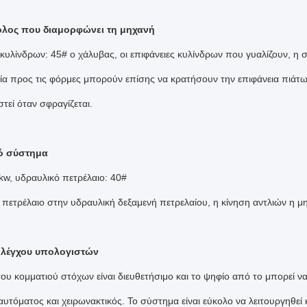
όλος που διαμορφώνει τη μηχανή
 κυλίνδρων: 45# ο χάλυβας, οι επιφάνειες κυλίνδρων που γυαλίζουν, η 
ία προς τις φόρμες μπορούν επίσης να κρατήσουν την επιφάνεια πιάτ
τεί όταν σφραγίζεται.
ό σύστημα
kw, υδραυλικό πετρέλαιο: 40#
 πετρέλαιο στην υδραυλική δεξαμενή πετρελαίου, η κίνηση αντλιών η μη
ελέγχου υπολογιστών
του κομματιού στόχων είναι διευθετήσιμο και το ψηφίο από το μπορεί ν
υτόματος και χειρωνακτικός. Το σύστημα είναι εύκολο να λειτουργηθεί 