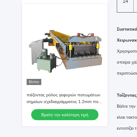
14
Συστατικ
Χειρωνακτ
Χρησιμοποι
σπείρα χάλ
περιπτώσε
Βίντεο
πιέζοντας ρόλος γεφυρών πατωμάτων
Ταΐζοντα
σημείων σχεδιαγράμματος 1.2mm που
Βάλτε την
διαμορφώνει τη μηχανή
Βρείτε την καλύτερη τιμή
είναι τακτ
εντοπίζει 