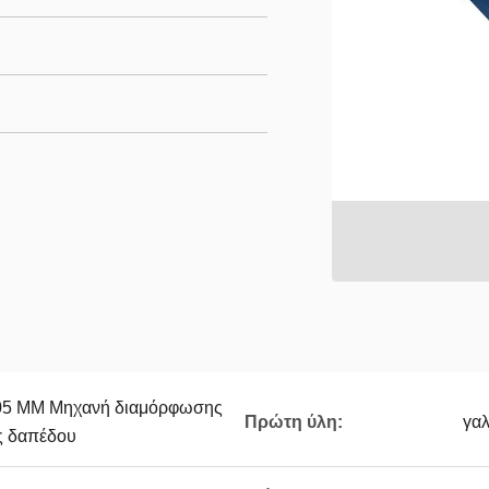
05 MM Μηχανή διαμόρφωσης
Πρώτη ύλη:
γα
ς δαπέδου