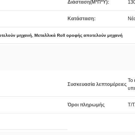
Διάσταση(Μ*Π*Υ):
13
Κατάσταση:
Νέ
,
οτελούν μηχανή
Μεταλλικά Roll οροφής αποτελούν μηχανή
Το 
Συσκευασία λεπτομέρειες
υπο
Όροι πληρωμής
T/T