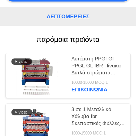
ΛΕΠΤΟΜΈΡΕΙΕΣ
παρόμοια προϊόντα
Αυτόματη PPGI GI
PPGL GL IBR Πίνακα
Διπλά στρώματα
μεταλλικής οροφής
10000-15000 MOQ:1
Roll Forming Machine
ΕΠΙΚΟΙΝΩΝΙΑ
TR4 TR5 κυματοειδής
οροφή φύλλο
χαλύβδινο πλακάκι
3 σε 1 Μεταλλικό
Χάλυβα Ibr
Σκεπαστικές Φύλλες
Roll Forming Μηχανή
1000-15000 MOQ:1