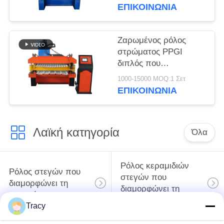
με Τρία Προφίλ
ΕΠΙΚΟΙΝΩΝΙΑ
Προσαρμοσμένο
Ζαρωμένος ρόλος
στρώματος PPGI
διπλός που
διαμορφώνει τον
1000-15000 MOQ:1 Σετ
πλήρη αυτόματο
ΕΠΙΚΟΙΝΩΝΙΑ
έλεγχο PLC μηχανών
Λαϊκή κατηγορία
Όλα
Ρόλος κεραμιδιών
Ρόλος στεγών που
στεγών που
διαμορφώνει τη
διαμορφώνει τη
μηχανή
μηχανή
Tracy