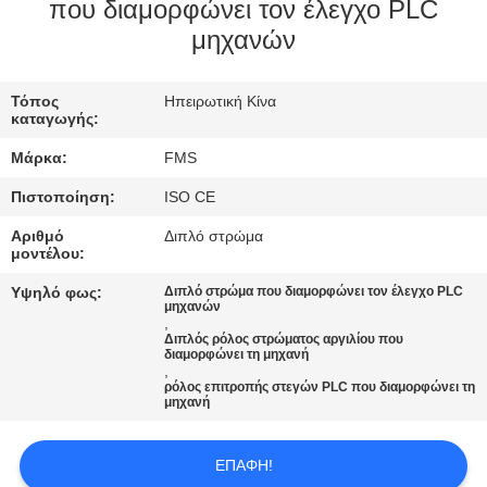
που διαμορφώνει τον έλεγχο PLC
μηχανών
ΈΛΕΓΧΟΣ
ΠΟΙΌΤΗΤΑΣ
Τόπος
Ηπειρωτική Κίνα
καταγωγής:
SITEMAP
Μάρκα:
FMS
Πιστοποίηση:
ISO CE
ΠΟΛΙΤΙΚΉ
Αριθμό
Διπλό στρώμα
ΑΠΟΡΡΉΤΟΥ
μοντέλου:
Υψηλό φως:
Διπλό στρώμα που διαμορφώνει τον έλεγχο PLC
μηχανών
,
Διπλός ρόλος στρώματος αργιλίου που
διαμορφώνει τη μηχανή
,
ρόλος επιτροπής στεγών PLC που διαμορφώνει τη
μηχανή
ΕΠΑΦΉ!