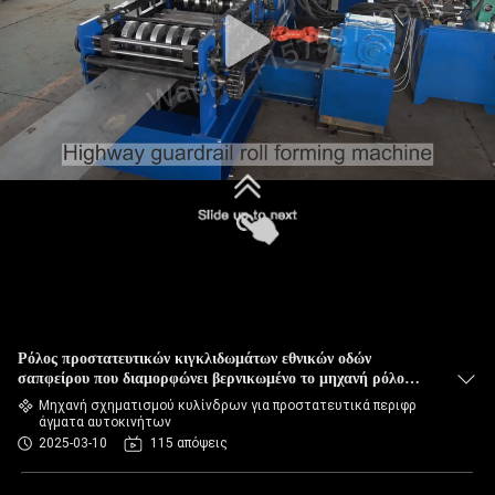
ΈΛΕΓΧΟΣ
ΠΟΙΌΤΗΤΑΣ
SITEMAP
ΠΟΛΙΤΙΚΉ
ΑΠΟΡΡΉΤΟΥ
Ρόλος προστατευτικών κιγκλιδωμάτων εθνικών οδών
σαπφείρου που διαμορφώνει βερνικωμένο το μηχανή ρόλο
κεραμιδιών που διαμορφώνει τη μηχανή
Μηχανή σχηματισμού κυλίνδρων για προστατευτικά περιφρ
άγματα αυτοκινήτων
2025-03-10
115 απόψεις