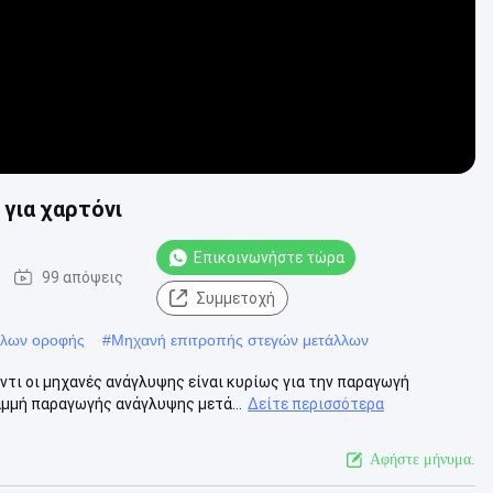
για χαρτόνι
Επικοινωνήστε τώρα
99 απόψεις
Συμμετοχή
λλων οροφής
#
Μηχανή επιτροπής στεγών μετάλλων
τι οι μηχανές ανάγλυψης είναι κυρίως για την παραγωγή
μμή παραγωγής ανάγλυψης μετά...
Δείτε περισσότερα
Αφήστε μήνυμα.