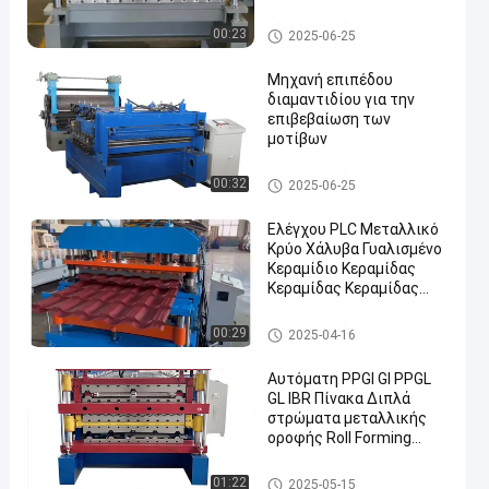
Ρολών για Πάνελ Στέγης
και Τοίχου
Ρόλος στεγών που διαμορφ
00:23
2025-06-25
ώνει τη μηχανή
Μηχανή επιπέδου
διαμαντιδίου για την
επιβεβαίωση των
μοτίβων
Ρόλος στεγών που διαμορφ
00:32
2025-06-25
ώνει τη μηχανή
Ελέγχου PLC Μεταλλικό
Κρύο Χάλυβα Γυαλισμένο
Κεραμίδιο Κεραμίδας
Κεραμίδας Κεραμίδας
Κεραμίδας Κεραμίδας
Κεραμίδας Φαρμακευτικό
Ρόλος στεγών που διαμορφ
00:29
2025-04-16
Εργοστάσιο
ώνει τη μηχανή
Αυτόματη PPGI GI PPGL
GL IBR Πίνακα Διπλά
στρώματα μεταλλικής
οροφής Roll Forming
Machine TR4 TR5
κυματοειδής οροφή
Διπλός ρόλος στρώματος πο
01:22
2025-05-15