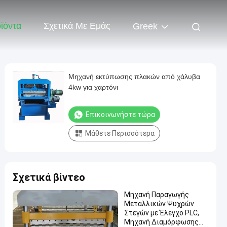
ϊόντα
Σχετικά Με Εμάς
Greek
Μηχανή εκτύπωσης πλακών από χάλυβα
4kw για χαρτόνι
Επικοινωνήστε τώρα
Μάθετε Περισσότερα
Σχετικά βίντεο
Μηχανή Παραγωγής
Μεταλλικών Ψυχρών
Στεγών με Έλεγχο PLC,
Μηχανή Διαμόρφωσης