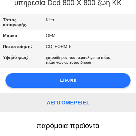
υπηρεσία Ded 800 X 800 ζωή ΚΚ
ΈΛΕΓΧΟΣ
Τόπος
Κίνα
ΠΟΙΌΤΗΤΑΣ
καταγωγής:
Μάρκα:
OEM
SITEMAP
Πιστοποίηση:
CO, FORM-E
Υψηλό φως:
,
χυτοσίδηρος που περιτυλίγει το πιάτο
ΠΟΛΙΤΙΚΉ
πιάτα γωνίας χυτοσιδήρου
ΑΠΟΡΡΉΤΟΥ
ΕΠΑΦΉ!
ΛΕΠΤΟΜΈΡΕΙΕΣ
παρόμοια προϊόντα