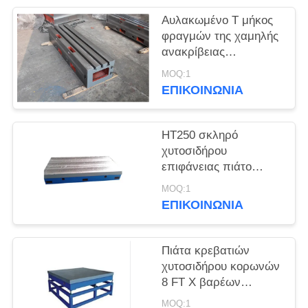
Αυλακωμένο Τ μήκος
φραγμών της χαμηλής
ανακρίβειας
αντίστασης λείανσης
MOQ:1
λάθους καλής
ΕΠΙΚΟΙΝΩΝΙΑ
HT250 σκληρό
χυτοσιδήρου
επιφάνειας πιάτο
επιφάνειας ακρίβειας
MOQ:1
πιάτων βαρέων
ΕΠΙΚΟΙΝΩΝΙΑ
καθηκόντων
Πιάτα κρεβατιών
χυτοσιδήρου κορωνών
8 FT Χ βαρέων
καθηκόντων πιάτο
MOQ:1