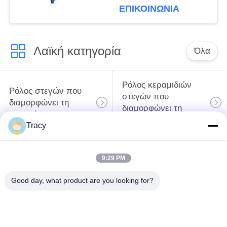
επιφάνειας ακρίβειας 6
ΕΠΙΚΟΙΝΩΝΙΑ
FT
Λαϊκή κατηγορία
Όλα
Ρόλος κεραμιδιών
Ρόλος στεγών που
στεγών που
διαμορφώνει τη
διαμορφώνει τη
μηχανή
μηχανή
Tracy
Μηχανή
Μηχανή σχηματισμού
9:29 PM
διαμόρφωσης ρολού
κυλίνδρων με πόρτες
κάτω σωλήνων
κλείστρων
Good day, what product are you looking for?
Μηχανή
περικοπή στο μήκος
σχηματισμού
και τη σχισμή της