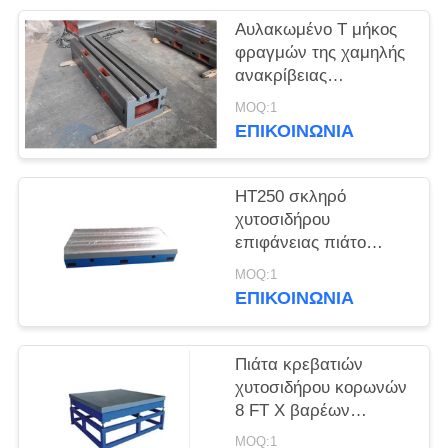
Αυλακωμένο Τ μήκος
φραγμών της χαμηλής
ανακρίβειας
αντίστασης λείανσης
MOQ:1
λάθους καλής
ΕΠΙΚΟΙΝΩΝΙΑ
HT250 σκληρό
χυτοσιδήρου
επιφάνειας πιάτο
επιφάνειας ακρίβειας
MOQ:1
πιάτων βαρέων
ΕΠΙΚΟΙΝΩΝΙΑ
καθηκόντων
Πιάτα κρεβατιών
χυτοσιδήρου κορωνών
8 FT Χ βαρέων
καθηκόντων πιάτο
MOQ:1