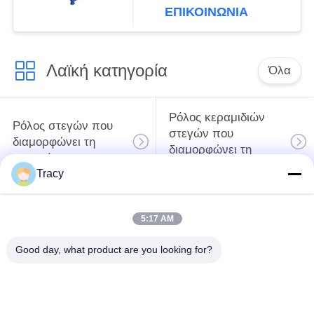
επιφάνειας ακρίβειας 6
ΕΠΙΚΟΙΝΩΝΙΑ
FT
Λαϊκή κατηγορία
Όλα
Ρόλος κεραμιδιών
Ρόλος στεγών που
στεγών που
διαμορφώνει τη
διαμορφώνει τη
μηχανή
μηχανή
Tracy
Μηχανή
Μηχανή σχηματισμού
5:17 AM
διαμόρφωσης ρολού
κυλίνδρων με πόρτες
κάτω σωλήνων
κλείστρων
Good day, what product are you looking for?
Μηχανή
περικοπή στο μήκος
σχηματισμού
και τη σχισμή της