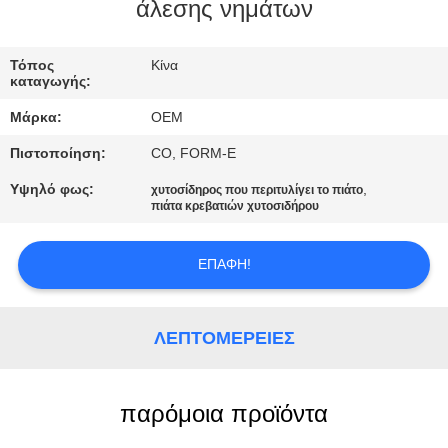
άλεσης νημάτων
ΈΛΕΓΧΟΣ
Τόπος
Κίνα
ΠΟΙΌΤΗΤΑΣ
καταγωγής:
Μάρκα:
OEM
SITEMAP
Πιστοποίηση:
CO, FORM-E
Υψηλό φως:
,
χυτοσίδηρος που περιτυλίγει το πιάτο
ΠΟΛΙΤΙΚΉ
πιάτα κρεβατιών χυτοσιδήρου
ΑΠΟΡΡΉΤΟΥ
ΕΠΑΦΉ!
ΛΕΠΤΟΜΈΡΕΙΕΣ
παρόμοια προϊόντα